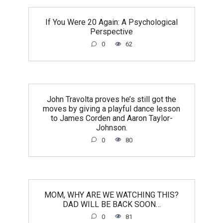
If You Were 20 Again: A Psychological
Perspective
0
62
John Travolta proves he’s still got the
moves by giving a playful dance lesson
to James Corden and Aaron Taylor-
Johnson.
0
80
MOM, WHY ARE WE WATCHING THIS?
DAD WILL BE BACK SOON…
0
81