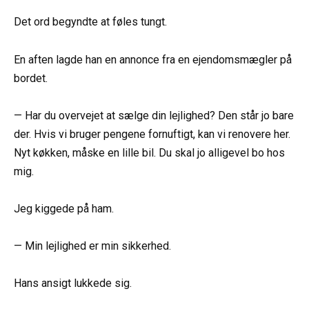
Det ord begyndte at føles tungt.
En aften lagde han en annonce fra en ejendomsmægler på
bordet.
— Har du overvejet at sælge din lejlighed? Den står jo bare
der. Hvis vi bruger pengene fornuftigt, kan vi renovere her.
Nyt køkken, måske en lille bil. Du skal jo alligevel bo hos
mig.
Jeg kiggede på ham.
— Min lejlighed er min sikkerhed.
Hans ansigt lukkede sig.