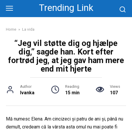
Skip
Trending Link
to
content
Home
»
La vida
“Jeg vil støtte dig og hjælpe
dig,” sagde han. Kort efter
fortrød jeg, at jeg gav ham mere
end mit hjerte
Author
Reading
Views
Ivanka
15 min
107
Mă numesc Elena. Am cincizeci și patru de ani și, până nu
demult, credeam că la vârsta asta omul nu mai poate fi