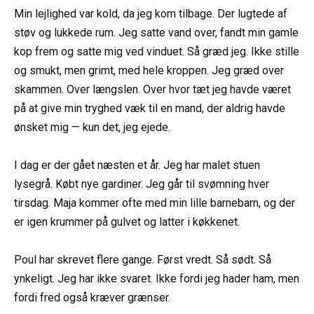
Min lejlighed var kold, da jeg kom tilbage. Der lugtede af
støv og lukkede rum. Jeg satte vand over, fandt min gamle
kop frem og satte mig ved vinduet. Så græd jeg. Ikke stille
og smukt, men grimt, med hele kroppen. Jeg græd over
skammen. Over længslen. Over hvor tæt jeg havde været
på at give min tryghed væk til en mand, der aldrig havde
ønsket mig — kun det, jeg ejede.
I dag er der gået næsten et år. Jeg har malet stuen
lysegrå. Købt nye gardiner. Jeg går til svømning hver
tirsdag. Maja kommer ofte med min lille barnebarn, og der
er igen krummer på gulvet og latter i køkkenet.
Poul har skrevet flere gange. Først vredt. Så sødt. Så
ynkeligt. Jeg har ikke svaret. Ikke fordi jeg hader ham, men
fordi fred også kræver grænser.