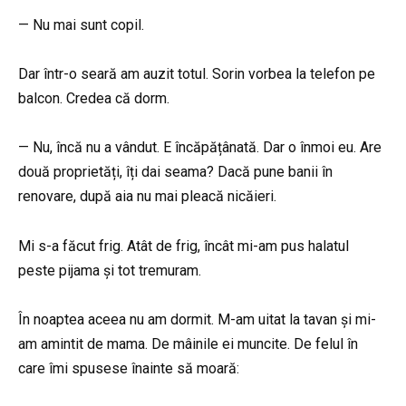
— Nu mai sunt copil.
Dar într-o seară am auzit totul. Sorin vorbea la telefon pe
balcon. Credea că dorm.
— Nu, încă nu a vândut. E încăpățânată. Dar o înmoi eu. Are
două proprietăți, îți dai seama? Dacă pune banii în
renovare, după aia nu mai pleacă nicăieri.
Mi s-a făcut frig. Atât de frig, încât mi-am pus halatul
peste pijama și tot tremuram.
În noaptea aceea nu am dormit. M-am uitat la tavan și mi-
am amintit de mama. De mâinile ei muncite. De felul în
care îmi spusese înainte să moară: