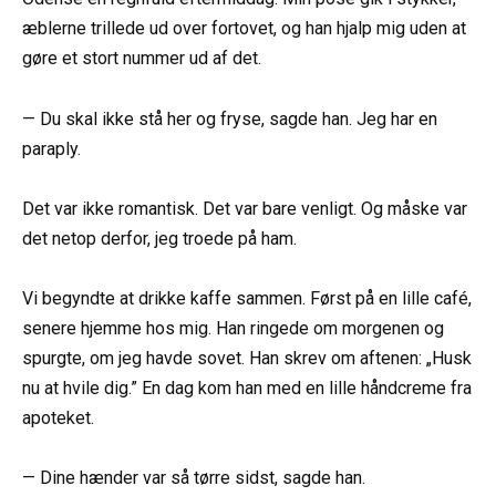
æblerne trillede ud over fortovet, og han hjalp mig uden at
gøre et stort nummer ud af det.
— Du skal ikke stå her og fryse, sagde han. Jeg har en
paraply.
Det var ikke romantisk. Det var bare venligt. Og måske var
det netop derfor, jeg troede på ham.
Vi begyndte at drikke kaffe sammen. Først på en lille café,
senere hjemme hos mig. Han ringede om morgenen og
spurgte, om jeg havde sovet. Han skrev om aftenen: „Husk
nu at hvile dig.” En dag kom han med en lille håndcreme fra
apoteket.
— Dine hænder var så tørre sidst, sagde han.