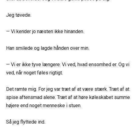
Jeg tøvede.
— Vi kender jo næsten ikke hinanden.
Han smilede og lagde hånden over min.
— Vi er ikke tyve længere. Vi ved, hvad ensomhed er. Og vi
ved, når noget føles rigtigt.
Det ramte mig. For jeg var træt af at være stærk. Træt af at
spise aftensmad alene. Træt af at høre køleskabet summe
højere end noget menneske i stuen.
Så jeg flyttede ind.