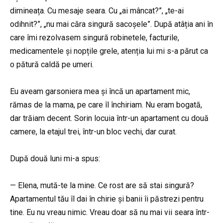
dimineața. Cu mesaje seara. Cu „ai mâncat?”, „te-ai
odihnit?”, „nu mai căra singură sacoșele”. După atâția ani în
care îmi rezolvasem singură robinetele, facturile,
medicamentele și nopțile grele, atenția lui mi s-a părut ca
o pătură caldă pe umeri.
Eu aveam garsoniera mea și încă un apartament mic,
rămas de la mama, pe care îl închiriam. Nu eram bogată,
dar trăiam decent. Sorin locuia într-un apartament cu două
camere, la etajul trei, într-un bloc vechi, dar curat.
După două luni mi-a spus:
— Elena, mută-te la mine. Ce rost are să stai singură?
Apartamentul tău îl dai în chirie și banii îi păstrezi pentru
tine. Eu nu vreau nimic. Vreau doar să nu mai vii seara într-