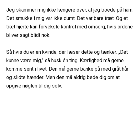
Jeg skammer mig ikke længere over, at jeg troede på ham.
Det smukke i mig var ikke dumt. Det var bare træt. Og et
træt hjerte kan forveksle kontrol med omsorg, hvis ordene
bliver sagt blidt nok.
Så hvis du er en kvinde, der læser dette og tænker: „Det
kunne være mig,” så husk én ting. Kærlighed må gerne
komme sent i livet. Den må gerne banke på med gråt hår
og slidte hænder. Men den må aldrig bede dig om at
opgive nøglen til dig selv.