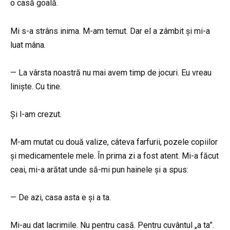
o casă goală.
Mi s-a strâns inima. M-am temut. Dar el a zâmbit și mi-a
luat mâna.
— La vârsta noastră nu mai avem timp de jocuri. Eu vreau
liniște. Cu tine.
Și l-am crezut.
M-am mutat cu două valize, câteva farfurii, pozele copiilor
și medicamentele mele. În prima zi a fost atent. Mi-a făcut
ceai, mi-a arătat unde să-mi pun hainele și a spus:
— De azi, casa asta e și a ta.
Mi-au dat lacrimile. Nu pentru casă. Pentru cuvântul „a ta”.