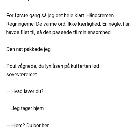
For første gang så jeg det hele klart. Håndcremen.
Regningerne. De varme ord. Ikke kærlighed. En nøgle, han
havde filet til, så den passede til min ensomhed.
Den nat pakkede jeg.
Poul vågnede, da lynlåsen på kufferten lød i
soveværelset.
— Hvad laver du?
— Jeg tager hjem.
— Hjem? Du bor her.