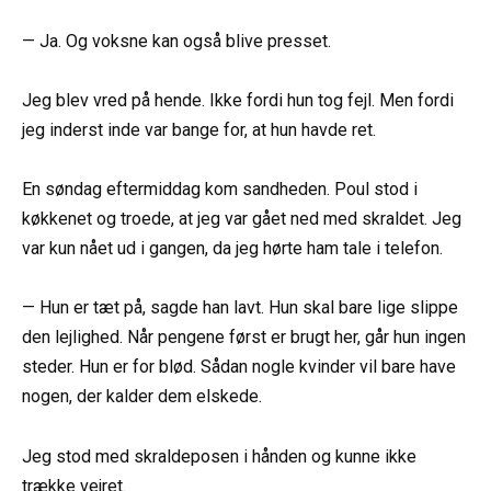
— Ja. Og voksne kan også blive presset.
Jeg blev vred på hende. Ikke fordi hun tog fejl. Men fordi
jeg inderst inde var bange for, at hun havde ret.
En søndag eftermiddag kom sandheden. Poul stod i
køkkenet og troede, at jeg var gået ned med skraldet. Jeg
var kun nået ud i gangen, da jeg hørte ham tale i telefon.
— Hun er tæt på, sagde han lavt. Hun skal bare lige slippe
den lejlighed. Når pengene først er brugt her, går hun ingen
steder. Hun er for blød. Sådan nogle kvinder vil bare have
nogen, der kalder dem elskede.
Jeg stod med skraldeposen i hånden og kunne ikke
trække vejret.