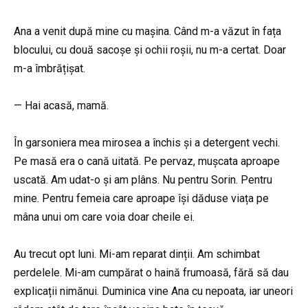
Ana a venit după mine cu mașina. Când m-a văzut în fața
blocului, cu două sacoșe și ochii roșii, nu m-a certat. Doar
m-a îmbrățișat.
— Hai acasă, mamă.
În garsoniera mea mirosea a închis și a detergent vechi.
Pe masă era o cană uitată. Pe pervaz, mușcata aproape
uscată. Am udat-o și am plâns. Nu pentru Sorin. Pentru
mine. Pentru femeia care aproape își dăduse viața pe
mâna unui om care voia doar cheile ei.
Au trecut opt luni. Mi-am reparat dinții. Am schimbat
perdelele. Mi-am cumpărat o haină frumoasă, fără să dau
explicații nimănui. Duminica vine Ana cu nepoata, iar uneori