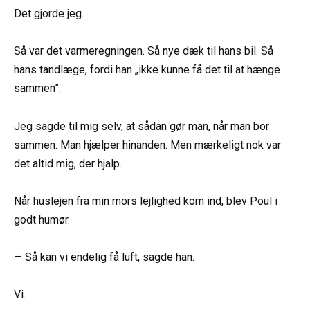
Det gjorde jeg.
Så var det varmeregningen. Så nye dæk til hans bil. Så
hans tandlæge, fordi han „ikke kunne få det til at hænge
sammen”.
Jeg sagde til mig selv, at sådan gør man, når man bor
sammen. Man hjælper hinanden. Men mærkeligt nok var
det altid mig, der hjalp.
Når huslejen fra min mors lejlighed kom ind, blev Poul i
godt humør.
— Så kan vi endelig få luft, sagde han.
Vi.