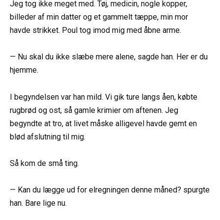
Jeg tog ikke meget med. Tøj, medicin, nogle kopper,
billeder af min datter og et gammelt tæppe, min mor
havde strikket. Poul tog imod mig med åbne arme.
— Nu skal du ikke slæbe mere alene, sagde han. Her er du
hjemme.
I begyndelsen var han mild. Vi gik ture langs åen, købte
rugbrød og ost, så gamle krimier om aftenen. Jeg
begyndte at tro, at livet måske alligevel havde gemt en
blød afslutning til mig.
Så kom de små ting.
— Kan du lægge ud for elregningen denne måned? spurgte
han. Bare lige nu.