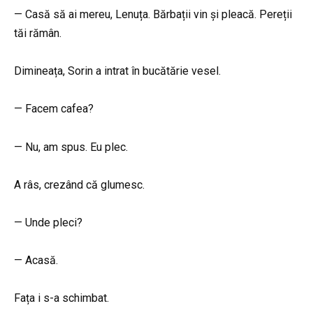
— Casă să ai mereu, Lenuța. Bărbații vin și pleacă. Pereții
tăi rămân.
Dimineața, Sorin a intrat în bucătărie vesel.
— Facem cafea?
— Nu, am spus. Eu plec.
A râs, crezând că glumesc.
— Unde pleci?
— Acasă.
Fața i s-a schimbat.