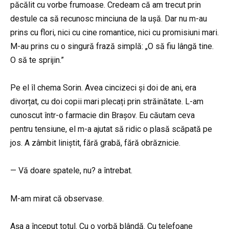
păcălit cu vorbe frumoase. Credeam că am trecut prin
destule ca să recunosc minciuna de la ușă. Dar nu m-au
prins cu flori, nici cu cine romantice, nici cu promisiuni mari.
M-au prins cu o singură frază simplă: „O să fiu lângă tine.
O să te sprijin.”
Pe el îl chema Sorin. Avea cincizeci și doi de ani, era
divorțat, cu doi copii mari plecați prin străinătate. L-am
cunoscut într-o farmacie din Brașov. Eu căutam ceva
pentru tensiune, el m-a ajutat să ridic o plasă scăpată pe
jos. A zâmbit liniștit, fără grabă, fără obrăznicie.
— Vă doare spatele, nu? a întrebat.
M-am mirat că observase.
Așa a început totul. Cu o vorbă blândă. Cu telefoane