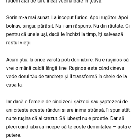
râdem atât de tare încât vecina bate în țeavă.
Sorin m-a mai sunat. La început furios. Apoi rugător. Apoi
bolnav, singur, părăsit. Nu i-am răspuns. Nu din răutate. Ci
pentru că unele uși, dacă le închizi la timp, îți salvează
restul vieții.
Acum știu: la orice vârstă poți dori iubire. Nu e rușinos să
vrei o mână caldă lângă tine. Rușinos este când cineva
vede dorul tău de tandrețe și îl transformă în cheie de la
casa ta.
Iar dacă o femeie de cincizeci, șaizeci sau șaptezeci de
ani citește aceste rânduri și are inima strânsă, îi spun atât:
nu te rușina că ai crezut. Să iubești nu e prostie. Dar să
pleci când iubirea începe să te coste demnitatea — asta e
putere.