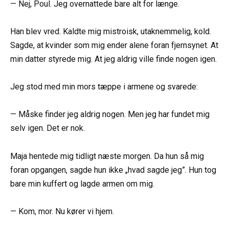
— Nej, Poul. Jeg overnattede bare alt for længe.
Han blev vred. Kaldte mig mistroisk, utaknemmelig, kold.
Sagde, at kvinder som mig ender alene foran fjernsynet. At
min datter styrede mig. At jeg aldrig ville finde nogen igen.
Jeg stod med min mors tæppe i armene og svarede:
— Måske finder jeg aldrig nogen. Men jeg har fundet mig
selv igen. Det er nok.
Maja hentede mig tidligt næste morgen. Da hun så mig
foran opgangen, sagde hun ikke „hvad sagde jeg”. Hun tog
bare min kuffert og lagde armen om mig.
— Kom, mor. Nu kører vi hjem.