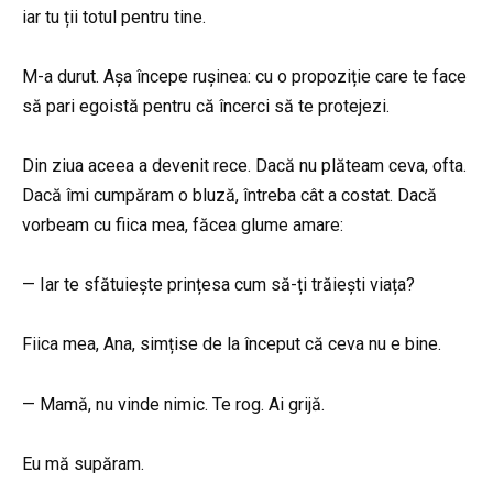
iar tu ții totul pentru tine.
M-a durut. Așa începe rușinea: cu o propoziție care te face
să pari egoistă pentru că încerci să te protejezi.
Din ziua aceea a devenit rece. Dacă nu plăteam ceva, ofta.
Dacă îmi cumpăram o bluză, întreba cât a costat. Dacă
vorbeam cu fiica mea, făcea glume amare:
— Iar te sfătuiește prințesa cum să-ți trăiești viața?
Fiica mea, Ana, simțise de la început că ceva nu e bine.
— Mamă, nu vinde nimic. Te rog. Ai grijă.
Eu mă supăram.