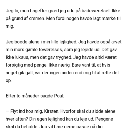
Jeg lo, men bagefter græd jeg ude på badeværelset. Ikke
på grund af cremen. Men fordi nogen havde lagt mærke til
mig.
Jeg boede alene i min lille lejlighed. Jeg havde også arvet
min mors gamle toværelses, som jeg lejede ud. Det gav
ikke luksus, men det gav tryghed. Jeg havde altid været
forsigtig med penge. Ikke nærig. Bare vant til, at hvis
noget gik galt, var der ingen anden end mig til at rette det
op.
Efter to måneder sagde Poul:
— Flyt ind hos mig, Kirsten. Hvorfor skal du sidde alene
hver aften? Din egen lejlighed kan du leje ud. Pengene
skal du beholde. Jeg vil bare gerne passe på dig.