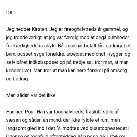
DA
Jeg hedder Kirsten. Jeg er fireoghalvtreds år gammel, og
jeg troede ærligt, at jeg var færdig med at begå dumheder
for kærlighedens skyld. Når man har betalt lån, opdraget et
barn, passet syge forældre, arbejdet med ondt i ryggen og
selv båret indkøbsposer op på tredje sal, tror man, at man
kender livet. Man tror, at man kan høre forskel på omsorg
og bedrag.
Men sådan var det ikke.
Han hed Poul. Han var tooghalvtreds, fraskilt, stille af
væsen og sådan en mand, der ikke fyldte et rum, men
langsomt gled ind i det. Vi mødtes ved busstoppestedet i
Odense en regnfuld eftermiddag. Min pose gik i stykker,