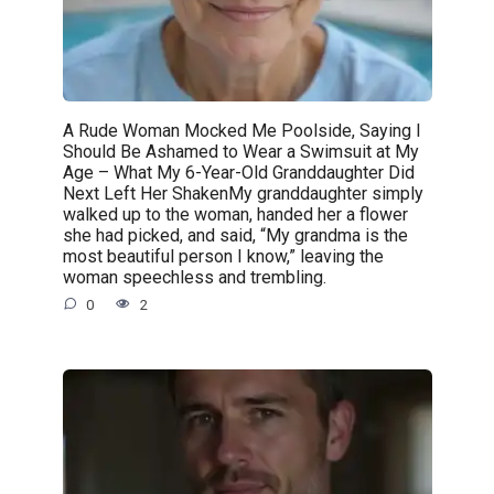
A Rude Woman Mocked Me Poolside, Saying I
Should Be Ashamed to Wear a Swimsuit at My
Age – What My 6-Year-Old Granddaughter Did
Next Left Her ShakenMy granddaughter simply
walked up to the woman, handed her a flower
she had picked, and said, “My grandma is the
most beautiful person I know,” leaving the
woman speechless and trembling.
0
2