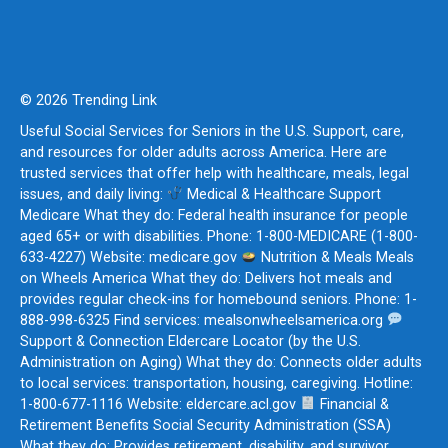
© 2026 Trending Link
Useful Social Services for Seniors in the U.S. Support, care,
and resources for older adults across America. Here are
trusted services that offer help with healthcare, meals, legal
issues, and daily living:
Medical & Healthcare Support
Medicare What they do: Federal health insurance for people
aged 65+ or with disabilities. Phone: 1-800-MEDICARE (1-800-
633-4227) Website: medicare.gov
Nutrition & Meals Meals
on Wheels America What they do: Delivers hot meals and
provides regular check-ins for homebound seniors. Phone: 1-
888-998-6325 Find services: mealsonwheelsamerica.org
Support & Connection Eldercare Locator (by the U.S.
Administration on Aging) What they do: Connects older adults
to local services: transportation, housing, caregiving. Hotline:
1-800-677-1116 Website: eldercare.acl.gov
Financial &
Retirement Benefits Social Security Administration (SSA)
What they do: Provides retirement, disability, and survivor