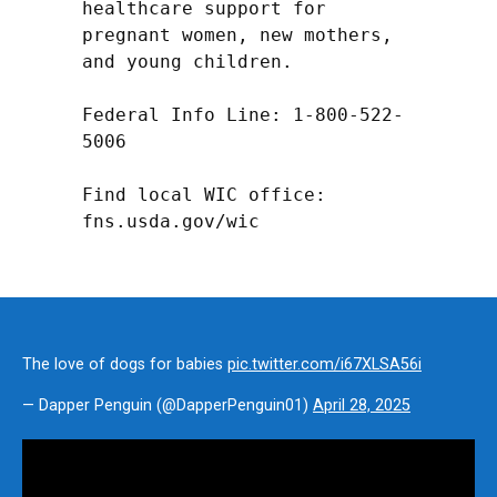
healthcare support for 
pregnant women, new mothers, 
and young children.

Federal Info Line: 1-800-522-
5006

Find local WIC office: 
fns.usda.gov/wic
The love of dogs for babies
pic.twitter.com/i67XLSA56i
— Dapper Penguin (@DapperPenguin01)
April 28, 2025