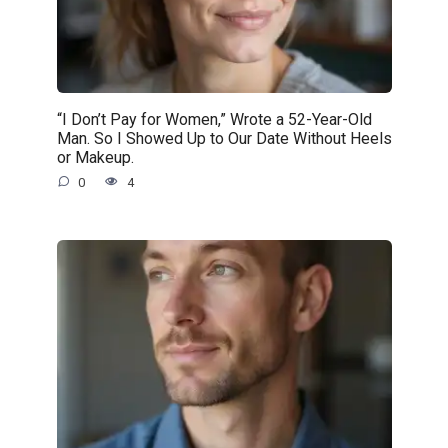
“I Don’t Pay for Women,” Wrote a 52-Year-Old
Man. So I Showed Up to Our Date Without Heels
or Makeup.
0
4